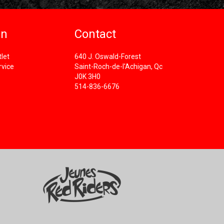
in
Contact
let
640 J. Oswald-Forest
rvice
Saint-Roch-de-l'Achigan, Qc
J0K 3H0
514-836-6676