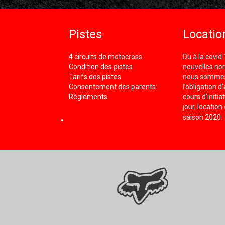
Pistes
Locatio
4 circuits de motocross
Du à la covid
Condition des pistes
nouvelles nor
Tarifs des pistes
nous somme
Consentement des parents
l’obligation d
Règlements
cours d’initi
jour, location
saison 2020.