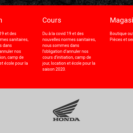
n
Cours
Magas
 19 et des
Du à la covid 19 et des
Boutique out
mes sanitaires,
nouvelles normes sanitaires,
Pièces et se
s dans
nous sommes dans
’annuler nos
l’obligation d’annuler nos
ation, camp de
cours d’initiation, camp de
 et école pour la
jour, location et école pour la
saison 2020.